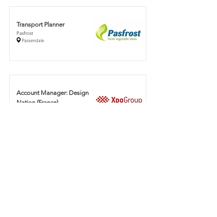
Transport Planner
Pasfrost
Passendale
Account Manager: Design
Nation (France)
Xpo Group
Kortrijk
Account Manager: Fairs &
Events - DACH
Xpo Group
Kortrijk