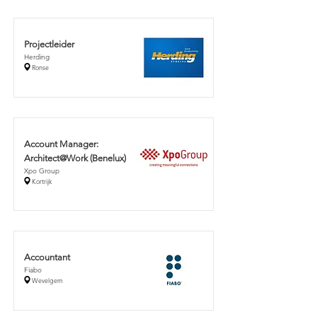
Projectleider
Herding
Ronse
Account Manager:
Architect@Work (Benelux)
Xpo Group
Kortrijk
Accountant
Fiabo
Wevelgem