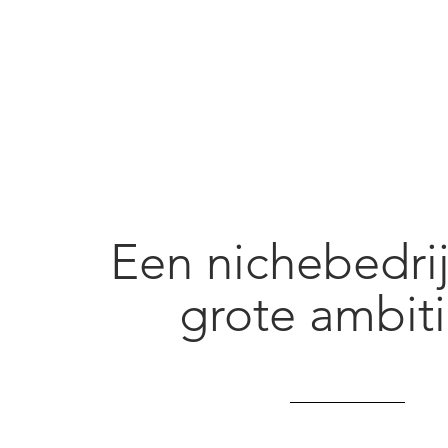
Een nichebedri
grote ambit