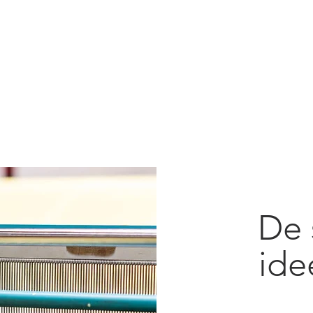
De 
ide