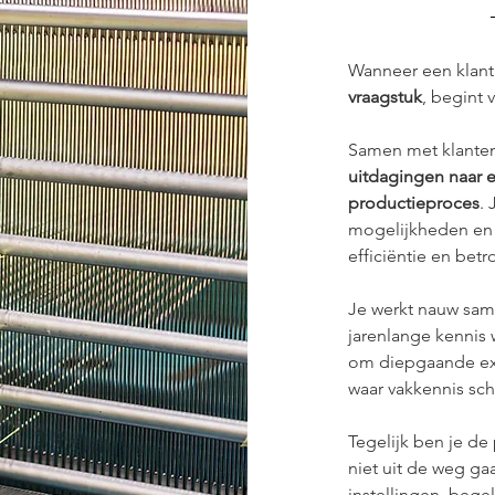
Wanneer een klant
vraagstuk
, begint 
Samen met klanten,
uitdagingen naar e
productieproces
.
mogelijkheden en 
efficiëntie en bet
Je werkt nauw sam
jarenlange kennis 
om diepgaande exp
waar vakkennis scha
Tegelijk ben je de
niet uit de weg gaa
instellingen, bege