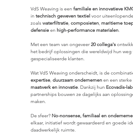
VdS Weaving is een 
familiale en innovatieve KM
in 
technisch geweven textiel
 voor uiteenlopend
zoals 
waterfiltratie
, 
composieten
, 
maritieme toe
defensie
 en 
high-performance materialen
.
Met een team van ongeveer 
20 collega's
 ontwikk
het bedrijf oplossingen die wereldwijd hun weg 
gespecialiseerde klanten.
Wat VdS Weaving onderscheidt, is de combinati
expertise
, 
duurzaam ondernemen
 en een sterke
maatwerk en innovatie
. Dankzij hun 
Ecovadis-lab
partnerships bouwen ze dagelijks aan oplossinge
maken.
De sfeer? 
No-nonsense, familiaal en onderneme
elkaar, initiatief wordt gewaardeerd en goede id
daadwerkelijk ruimte.