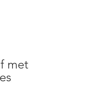
jf met
ies