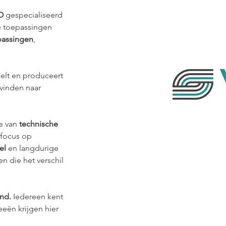
O
 gespecialiseerd 
e toepassingen 
passingen
, 
elt en produceert 
vinden naar 
e van 
technische 
 focus op 
el
 en langdurige 
n die het verschil 
nd.
 Iedereen kent 
eeën krijgen hier 