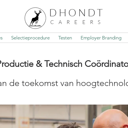
DHONDT
CAREERS
es
Selectieprocedure
Testen
Employer Branding
Productie & Technisch Coördinato
 de toekomst van hoogtechnolog