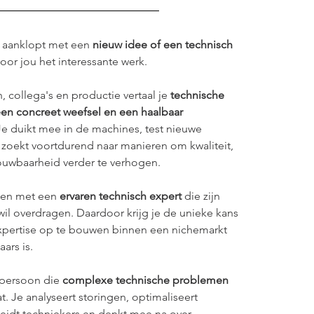
 aanklopt met een 
nieuw idee of een technisch 
voor jou het interessante werk.
 collega's en productie vertaal je
 technische 
en concreet weefsel en een haalbaar 
 Je duikt mee in de machines, test nieuwe 
zoekt voortdurend naar manieren om kwaliteit, 
rouwbaarheid verder te verhogen.
en met een 
ervaren technisch expert
 die zijn 
wil overdragen. Daardoor krijg je de unieke kans 
ertise op te bouwen binnen een nichemarkt 
ars is.
 persoon die 
complexe technische problemen
t. Je analyseert storingen, optimaliseert 
leidt techniekers en denkt mee na over 