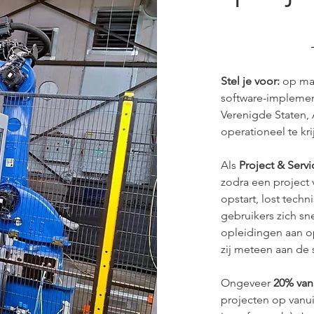
Stel je voor: 
op maa
software-implement
Verenigde Staten, 
operationeel te kri
Als 
Project & Serv
zodra een project v
opstart, lost tech
gebruikers zich sne
opleidingen aan o
zij meteen aan de 
Ongeveer 
20% van 
projecten op vanui