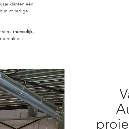
waar klanten één 
hun volledige 
 sterk 
menselijk, 
mentaliteit.
V
Au
proje