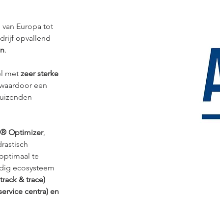
: van Europa tot 
edrijf opvallend 
en
.
l met 
zeer sterke 
, waardoor een 
uizenden 
S®
Optimizer
, 
drastisch 
optimaal te 
ledig ecosysteem 
track & trace) 
ervice centra) en 