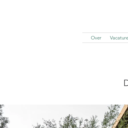
Over
Vacatur
D