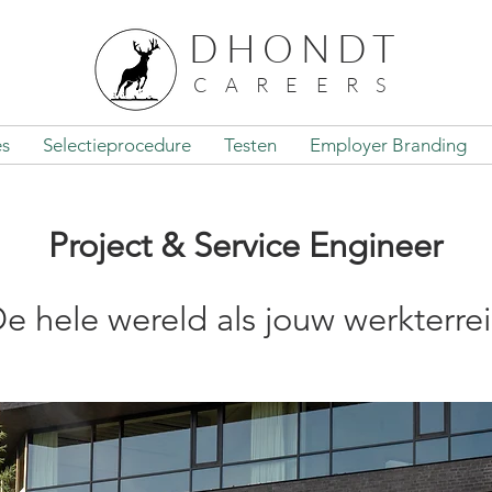
DHONDT
CAREERS
es
Selectieprocedure
Testen
Employer Branding
Project & Service Engineer
e hele wereld als jouw werkterre