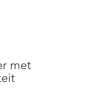
er met
eit