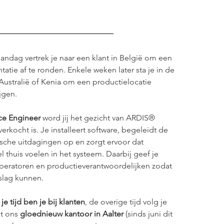
ndag vertrek je naar een klant in België om een 
atie af te ronden. Enkele weken later sta je in de 
Australië of Kenia om een productielocatie 
jgen.
ice Engineer
 word jij het gezicht van ARDIS® 
erkocht is. Je installeert software, begeleidt de 
nische uitdagingen op en zorgt ervoor dat 
l thuis voelen in het systeem. Daarbij geef je 
peratoren en productieverantwoordelijken zodat 
slag kunnen.
je tijd ben je bij klanten
, de overige tijd volg je 
t ons
 gloednieuw kantoor in Aalter 
(sinds juni dit 