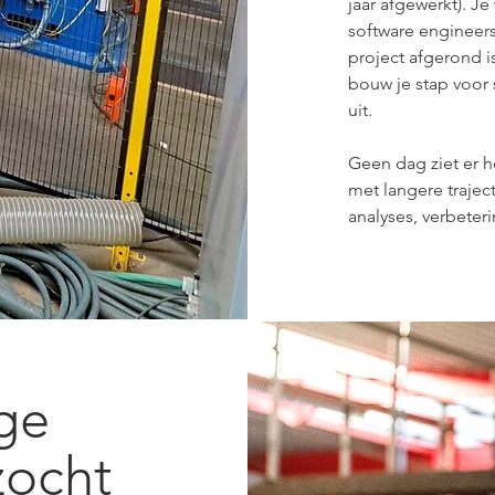
jaar afgewerkt). J
software engineers
project afgerond is
bouw je stap voor 
uit.
Geen dag ziet er h
met langere traject
analyses, verbeter
ge
zocht