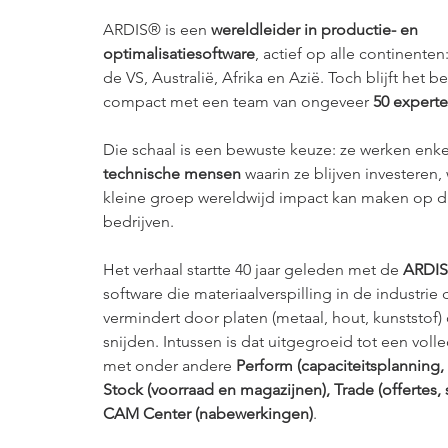
ARDIS® is een 
wereldleider in productie- en 
optimalisatiesoftware
, actief op alle continenten
de VS, Australië, Afrika en Azië. Toch blijft het b
compact met een team van ongeveer 
50 expert
Die schaal is een bewuste keuze: ze werken enke
technische mensen 
waarin ze blijven investeren
kleine groep wereldwijd impact kan maken op d
bedrijven.
Het verhaal startte 40 jaar geleden met de 
ARDI
software die materiaalverspilling in de industrie 
vermindert door platen (metaal, hout, kunststof) 
snijden. Intussen is dat uitgegroeid tot een vol
met onder andere 
Perform (capaciteitsplanning, 
Stock (voorraad en magazijnen), Trade (offertes, s
CAM Center (nabewerkingen)
.