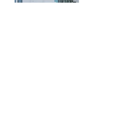
Groei in een
toekomstgerichte
omgeving
Je komt terecht in een 
innovatief en 
dynamisch team
 waar kennisdeling centraal 
staat. Via interne begeleiding, code reviews 
en trajectmomenten blijf je technisch 